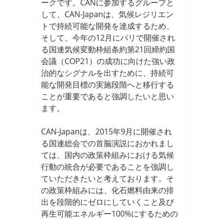
ークです。CANに参加するグループと
して、CAN-Japanは、気候レジリエン
トで持続可能な開発を達成するため、
そして、今年の12月にパリで開催され
る国連気候変動枠組条約第21回締約国
会議（COP21）の成功に向けた強い政
治的なシグナルを出すために、持続可
能な開発目標の実施段階へと移行する
ことが重要であると強調したいと思い
ます。
CAN-Japanは、2015年9月に開催され
る国連総会での首脳演説におかれまし
ては、国内の政策枠組みにおける気候
行動の統合が必要であることを強調し
ていただきたいと考えております。そ
の政策枠組みには、化石燃料由来の排
出を段階的にゼロにしていくこと及び
再生可能エネルギー100%にするための