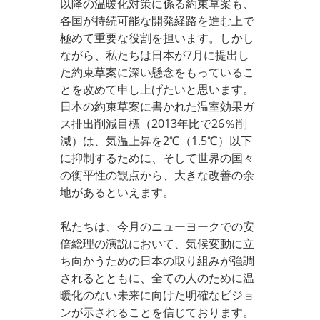
以降の温暖化対策に係る約束草案も、
各国が持続可能な開発経路を進む上で
極めて重要な役割を担います。しかし
ながら、私たちは日本が7月に提出し
た約束草案に深い懸念をもっているこ
とを改めて申し上げたいと思います。
日本の約束草案に書かれた温室効果ガ
ス排出削減目標（2013年比で26％削
減）は、気温上昇を2℃（1.5℃）以下
に抑制するために、そして世界の国々
の衡平性の観点から、大きな改善の余
地があるといえます。
私たちは、今月のニューヨークでの安
倍総理の演説において、気候変動に立
ち向かうための日本の取り組みが強調
されるとともに、全ての人のために温
暖化のない未来に向けた明確なビジョ
ンが示されることを信じております。