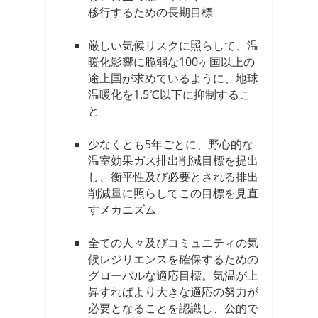
移行するための長期目標
厳しい気候リスクに照らして、温
暖化影響に脆弱な100ヶ国以上の
途上国が求めているように、地球
温暖化を1.5℃以下に抑制するこ
と
少なくとも5年ごとに、野心的な
温室効果ガス排出削減目標を提出
し、衡平性及び必要とされる排出
削減量に照らしてこの目標を見直
すメカニズム
全ての人々及びコミュニティの気
候レジリエンスを確保するための
グローバルな適応目標。気温が上
昇すればより大きな適応の努力が
必要となることを認識し、公的で