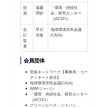
役
遠藤
「環境・持続社
員
理紗
会」研究センター
（JACSES）
会
早川
地球環境市民会議
計
光俊
(CASA)
監
査
会員団体
気候ネットワーク【事務局・コー
ディネート担当】
地球環境市民会議(CASA)
WWFジャパン
「環境・持続社会」研究センター
（JACSES）
グリーンピース・ジャパン