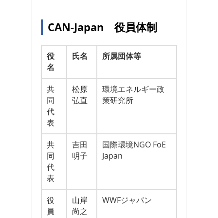
CAN-Japan 役員体制
役
氏名
所属団体等
名
共
松原
環境エネルギー政
同
弘直
策研究所
代
表
共
吉田
国際環境NGO FoE
同
明子
Japan
代
表
役
山岸
WWFジャパン
員
尚之