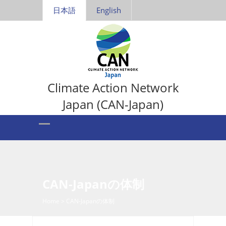
日本語
English
Climate Action Network
Japan (CAN-Japan)
CAN-Japanの体制
Home
>
CAN-Japanの体制