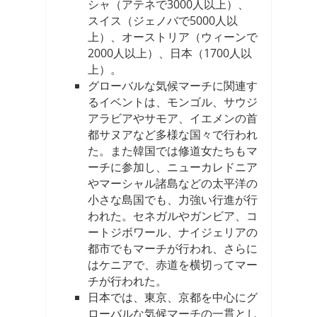
シャ（アテネで3000人以上）、
スイス（ジェノバで5000人以
上）、オーストリア（ウィーンで
2000人以上）、日本（1700人以
上）。
グローバルな気候マーチに関連す
るイベントは、モンゴル、サウジ
アラビアやサモア、イエメンの首
都サヌアなど多様な国々で行われ
た。また韓国では修道女たちもマ
ーチに参加し、ニューカレドニア
やマーシャル諸島などの太平洋の
小さな島国でも、力強い行進が行
われた。セネガルやガンビア、コ
ートジボワール、ナイジェリアの
都市でもマーチが行われ、さらに
はケニアで、赤道を横切ってマー
チが行われた。
日本では、東京、京都を中心にグ
ローバルな気候マーチの一貫とし