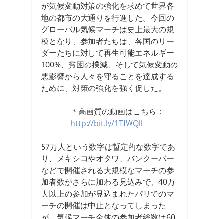
が気候変動対策の強化を求めて世界各
地の都市の大通りを行進した。今回の
グローバル気候マーチは史上最大の規
模となり、参加者たちは、各国のリー
ダーたちに対して再生可能エネルギー
100%、貧困の撲滅、そして気候変動の
悪影響から人々を守ることを達成する
ために、対策の強化を強く促した。
＊高画質の動画はこちら：
http://bit.ly/1TfWQll
57万人という数字は暫定的な数字であ
り、メキシコやオタワ、バンクーバー
などで開催される大規模なマーチの参
加者数がさらに加わる見込みで、40万
人以上の参加が見込まれたパリでのマ
ーチの開催は中止となってしまった
が、気候マーチ全体の参加者総数は60