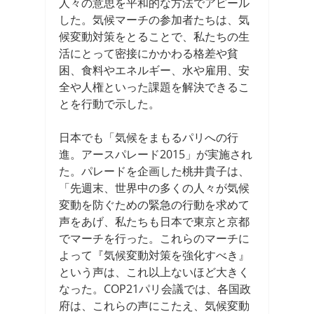
人々の意思を平和的な方法でアピール
した。気候マーチの参加者たちは、気
候変動対策をとることで、私たちの生
活にとって密接にかかわる格差や貧
困、食料やエネルギー、水や雇用、安
全や人権といった課題を解決できるこ
とを行動で示した。
日本でも「気候をまもるパリへの行
進。アースパレード2015」が実施され
た。パレードを企画した桃井貴子は、
「先週末、世界中の多くの人々が気候
変動を防ぐための緊急の行動を求めて
声をあげ、私たちも日本で東京と京都
でマーチを行った。これらのマーチに
よって『気候変動対策を強化すべき』
という声は、これ以上ないほど大きく
なった。COP21パリ会議では、各国政
府は、これらの声にこたえ、気候変動