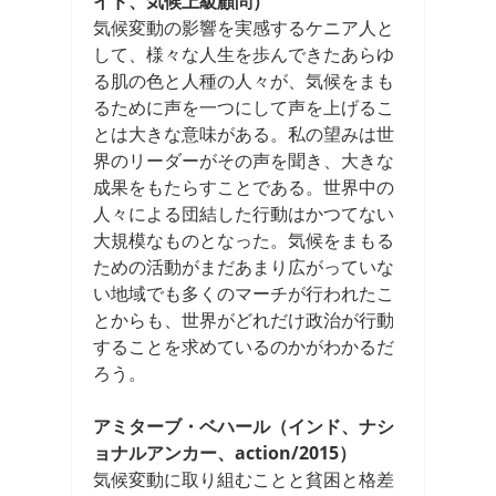
イド、気候上級顧問）
気候変動の影響を実感するケニア人と
して、様々な人生を歩んできたあらゆ
る肌の色と人種の人々が、気候をまも
るために声を一つにして声を上げるこ
とは大きな意味がある。私の望みは世
界のリーダーがその声を聞き、大きな
成果をもたらすことである。世界中の
人々による団結した行動はかつてない
大規模なものとなった。気候をまもる
ための活動がまだあまり広がっていな
い地域でも多くのマーチが行われたこ
とからも、世界がどれだけ政治が行動
することを求めているのかがわかるだ
ろう。
アミターブ・ベハール（インド、ナシ
ョナルアンカー、action/2015）
気候変動に取り組むことと貧困と格差