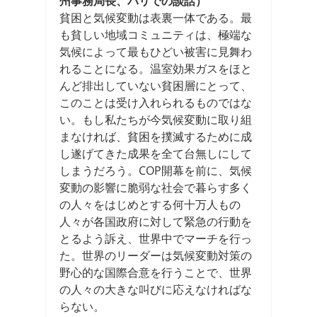
州事務局長、パリでの談話）
貧困と気候変動は表裏一体である。最
も貧しい地域コミュニティは、極端な
気候によって最もひどい被害に見舞わ
れることになる。温室効果ガスをほと
んど排出していない貧困層にとって、
このことは受け入れられるものではな
い。もし私たちが今気候変動に取り組
まなければ、貧困を撲滅するために成
し遂げてきた成果を全て台無しにして
しまうだろう。COP開幕を前に、気候
変動の影響に脆弱な社会で暮らす多く
の人々をはじめとする何十万人もの
人々が各国政府に対して緊急の行動を
とるよう訴え、世界中でマーチを行っ
た。世界のリーダーは気候変動対策の
野心的な国際合意を行うことで、世界
の人々の大きな叫びに応えなければな
らない。