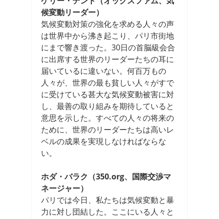
ケリー・デント（オックスファム、気
候変動リーダー）
気候変動対策の強化を求める人々の声
は世界中から沸き起こり、パリ市街地
にまで響き渡った。30日の首脳級会合
に出席する世界のリーダーたちの耳に
届いているに違いない。何百万もの
人々が、世界の最も貧しい人々がすで
に受けている甚大な気候変動被害に対
し、最善の取り組みを期待していると
意思を示した。すべての人々の将来の
ために、世界のリーダーたちは高いレ
ベルの成果を実現しなければならな
い。
ホダ・バラク（350.org、国際交渉マ
ネージャー）
パリでは今日、私たちは気候変動と暴
力に対し団結した。ここにいる人々と