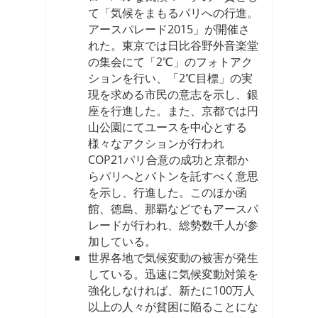
て「気候をまもるパリへの行進。
アースパレード2015」が開催さ
れた。東京では日比谷野外音楽堂
の集会にて「2℃」のフォトアク
ションを行い、「2℃目標」の実
現を求める市民の意志を示し、銀
座を行進した。また、京都では円
山公園にてユースを中心とする
様々なアクションが行われ
COP21パリ合意の成功と京都か
らパリへとバトンを託すべく意思
を示し、行進した。このほか函
館、徳島、那覇などでもアースパ
レードが行われ、総勢数千人が参
加している。
世界各地で気候変動の被害が発生
している。迅速に気候変動対策を
強化しなければ、新たに100万人
以上の人々が貧困に陥ることにな