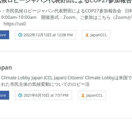
気候ロビージャパン代表野田によるCOP27参加報
：市民気候ロビージャパン代表野田によるCOP27参加報告会 日時
土) 9:00am-10:00am 開催形式：Zoom。ご参加はこちら（Zoom
ttps://us0
ore
2022年12月13日 at 12:08 PM
JapanCCL
apan
s’ Climate Lobby Japan (CCL Japan) Citizens’ Climate Lobbyは米
された市民主体の気候変動についてのロビー活
ore
2021年6月10日 at 7:57 PM
JapanCCL