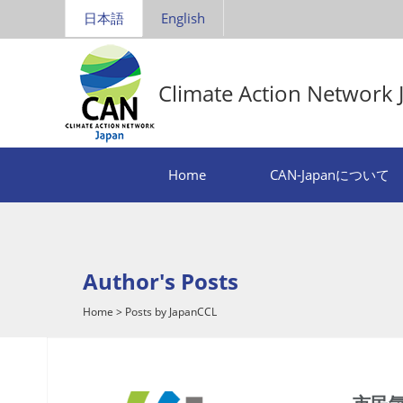
日本語
English
Climate Action Network 
Home
CAN-Japanについて
Author's Posts
Home
>
Posts by JapanCCL