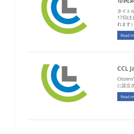
市民
タイトル
17日(
れます） h
Read m
CCL J
Citizen
に設立
Read m