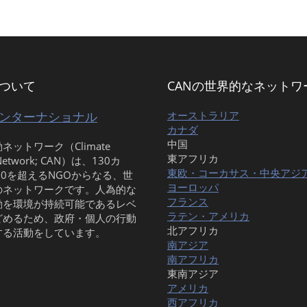
について
CANの世界的なネットワ
インターナショナル
オーストラリア
カナダ
中国
ネットワーク（Climate
東アフリカ
 Network; CAN）は、130カ
東欧・コーカサス・中央アジ
00を超えるNGOからなる、世
ヨーロッパ
のネットワークです。人為的な
フランス
動を環境が持続可能であるレベ
ラテン・アメリカ
どめるため、政府・個人の行動
北アフリカ
する活動をしています。
南アジア
南アフリカ
東南アジア
アメリカ
西アフリカ