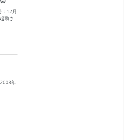
告会
：12月
が起動さ
国で2008年