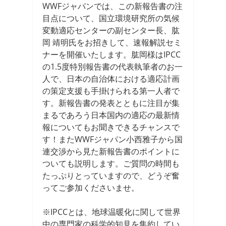
WWFジャパンでは、この新報告書の注
目点について、国立環境研究所の気候
変動適応センターの副センター長、肱
岡 靖明氏をお招きして、速報解説セミ
ナーを開催いたします。肱岡様はIPCC
の1.5度特別報告書の代表執筆者のお一
人で、日本の自治体における適応計画
の策定支援も手掛けられる第一人者で
す。新報告書の発表とともに注目が集
まるであろう日本国内の適応の最新情
報についてもお聞きできるチャンスで
す！またWWFジャパン小西雅子から国
連交渉から見た新報告書のポイントに
ついても説明します。ご質問の時間も
たっぷりとっていますので、どうぞ奮
ってご参加くださいませ。
※IPCCとは、地球温暖化に関して世界
中の専門家の科学的知見を集約してい