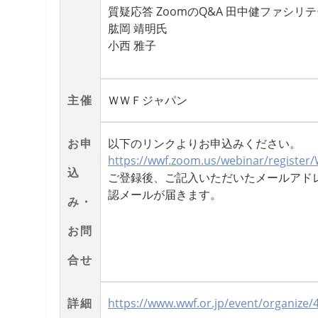
質疑応答 ZoomのQ&A 田中健ファシリ
肱岡 靖明氏
小西 雅子
主催
ＷＷＦジャパン
お申
以下のリンクよりお申込みください。
https://wwf.zoom.us/webinar/registe
込
ご登録後、ご記入いただいたメールアドレ
認メールが届きます。
み・
お問
合せ
詳細
https://www.wwf.or.jp/event/organize/