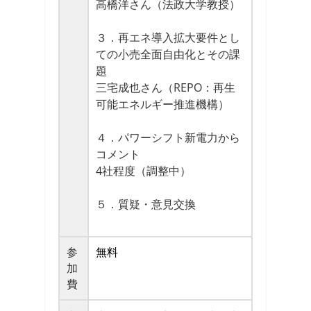
高橋洋さん（法政大学教授）
３．再エネ導⼊拡⼤要件とし
ての⼩売全⾯⾃由化とその課
題
三宅成也さん（REPO：再生
可能エネルギー推進機構）
４．パワーシフト新電力から
コメント
4社程度（調整中）
５．質疑・意見交換
参
無料
加
費