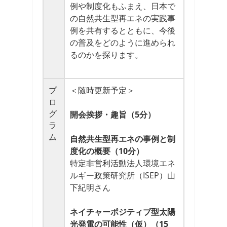
例や制度化もふまえ、日本で
の自然共生型再エネの実践事
例を共有するとともに、今後
の普及をどのように進められ
るのかを探ります。
プ
＜随時更新予定＞
ロ
グ
開会挨拶・趣旨（5分）
ラ
ム
自然共生型再エネ​の事例と制
度化の概要（10分）
特定非営利活動法人環境エネ
ルギー政策研究所（ISEP）山
下紀明さん
ネイチャーポジティブ型太陽
光発電の可能性（仮）（15