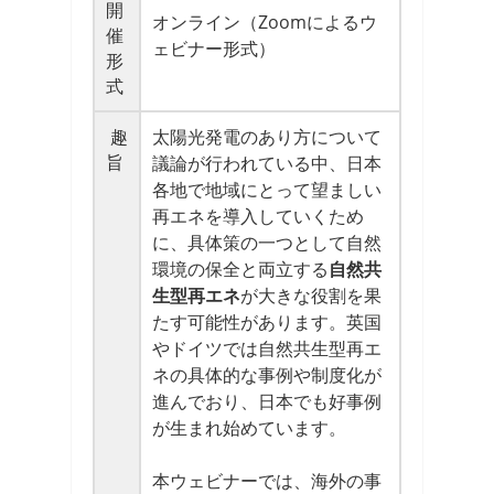
開
オンライン（Zoomによるウ
催
ェビナー形式）
形
式
趣
太陽光発電のあり方について
旨
議論が行われている中、日本
各地で地域にとって望ましい
再エネを導入していくため
に、具体策の一つとして自然
環境の保全と両立する
自然共
生型再エネ
​が大きな役割を果
たす可能性があります。英国
やドイツでは自然共生型再エ
ネの具体的な事例や制度化が
進んでおり、日本でも好事例
が生まれ始めています。
本ウェビナーでは、海外の事