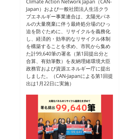
Climate Action Network Japan（CAN-
Japan）および一般社団法人生活クラ
ブエネルギー事業連合は、太陽光パネ
ルの大量廃棄に伴う最終処分場のひっ
迫を防ぐために、リサイクルを義務化
し、経済的・効率的なリサイクル体制
を構築することを求め、市民から集め
た計99,640筆の署名（第1回提出分と
合算、有効筆数）を友納理緒環境大臣
政務官および資源エネルギー庁に提出
しました。（CAN-Japanによる第1回提
出は1月22日に実施）