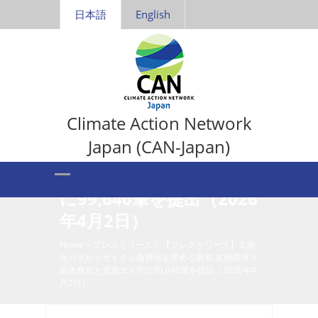
日本語
English
【プレスリリース】太陽
Climate Action Network
光パネルリサイクル義務
Japan (CAN-Japan)
化を求める署名 友納環境
大臣政務官と資源エネ庁
に99,640筆を提出（2026
年4月2日）
Home
>
プレスリリース
>
【プレスリリース】太陽
光パネルリサイクル義務化を求める署名 友納環境大
臣政務官と資源エネ庁に99,640筆を提出（2026年4
月2日）