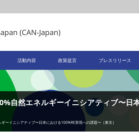
Japan (CAN-Japan)
活動内容
政策提言
プレスリリース
100%自然エネルギーイニシアティブ〜日
］
ネルギーイニシアティブ〜日本における100%RE実現への課題〜［東京］