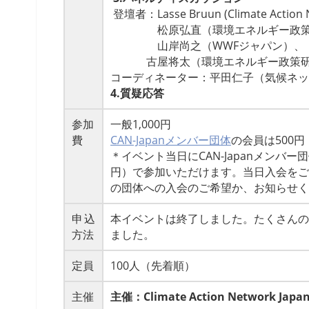
登壇者：Lasse Bruun (Climate Action N
松原弘直（環境エネルギー政策
山岸尚之（WWFジャパン）、
古屋将太（環境エネルギー政策研
コーディネーター：平田仁子（気候ネッ
4.質疑応答
参加
一般1,000円
費
CAN-Japanメンバー団体
の会員は500円
＊イベント当日にCAN-Japanメンバ
円）で参加いただけます。当日入会をご
の団体への入会のご希望か、お知らせく
申込
本イベントは終了しました。たくさんの
方法
ました。
定員
100人（先着順）
主催
主催：Climate Action Network Japan