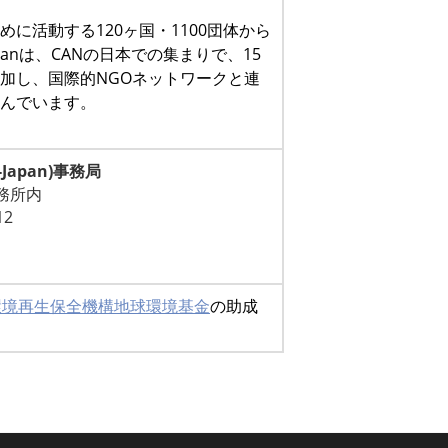
めに活動する120ヶ国
・1100団体から
panは、CANの日本での集まりで、15
加し、国際的NGOネットワークと連
んでいます。
AN-Japan)事務局
務所内
12
環境再生保全機構地球環境
基金
の
助成