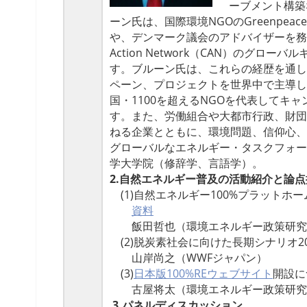
ーブメント構築
ーン氏は、
国際環境NGOのGreenpe
や、デンマーク議会のアドバイザーを務
Action Network（CAN）
のグローバル
す。
ブルーン氏は、これらの経歴を通し
ペーン、
プロジェクトを世界中で主導し
国・
1100を超えるNGOを代表してキ
す。また、労働組合や大都市行政、財団
ねる企業とともに、
環境問題、信仰心、
グローバルなエネルギー・
タスクフォー
学大学院（
修辞学、言語学）。
2.
自然エネルギー普及の活動紹介と論点
(1)自然エネルギー100%プラットホ
資料
飯田哲也（環境エネルギー政策研究
(2)脱炭素社会に向けた長期シナリオ2
山岸尚之（WWFジャパン）
(3)
日本版100%REウェブサイト
開設に
古屋将太（環境エネルギー政策研究
3.パネルディスカッション