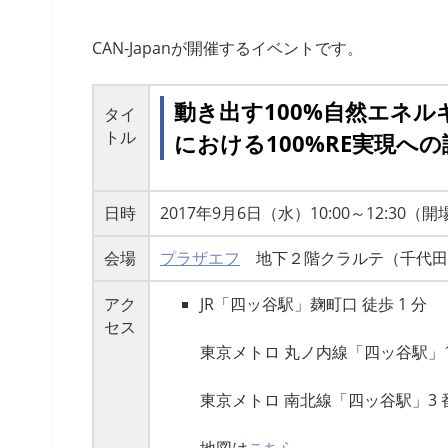
CAN-Japanが開催するイベントです。
動き出す100%自然エネ
タイ
トル
における100%RE実現へ
日時
2017年9月6日（水）10:00～12:30（開場
会場
プラザエフ
地下２階クラルテ（千代田
アク
JR「四ッ谷駅」麹町口 徒歩 1 分
セス
東京メトロ 丸ノ内線「四ッ谷駅」1 番
東京メトロ 南北線「四ッ谷駅」3 番出
地図は
こちら