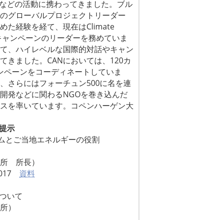
などの活動に携わってきました。ブル
aceのグローバルプロジェクト
リーダー
めた経験を経て、
現在はClimate
キャンペーンのリーダーを務めていま
て、
ハイレベルな国際的対話やキャン
てきました。CANにおいては、
120カ
ャンペーンをコーディネート
していま
、
さらにはフォーチュン500に名を連
開発などに関わるNGOを巻き込んだ
スを率いています。コペンハーゲン大
提示
ームとご当地エネルギーの役割
所 所長）
017
資料
ついて
所）