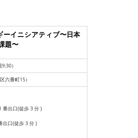
ルギーイニシアティブ〜日本
の課題〜
9:30）
区六番町15）
出口(徒歩 3 分 )
口(徒歩 3 分 )