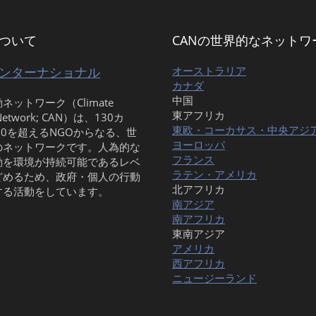
について
CANの世界的なネットワ
インターナショナル
オーストラリア
カナダ
中国
ネットワーク（Climate
東アフリカ
 Network; CAN）は、130カ
東欧・コーカサス・中央アジ
00を超えるNGOからなる、世
ヨーロッパ
のネットワークです。人為的な
フランス
動を環境が持続可能であるレベ
ラテン・アメリカ
どめるため、政府・個人の行動
北アフリカ
する活動をしています。
南アジア
南アフリカ
東南アジア
アメリカ
西アフリカ
ニュージーランド